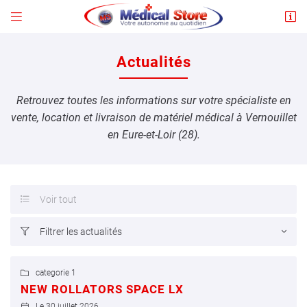


102 Route de Crécy
28500 Vernouillet
Actualités
09 86 37 39 90
Retrouvez toutes les informations sur votre spécialiste en
vente, location et livraison de matériel médical à Vernouillet
en Eure-et-Loir (28).
Voir tout

Adresse email de réception

Filtrer les actualités

En cochant cette case, vous consentez à recevoir nos propositions commerciales à
l'adresse email indiqué ci-dessus. Vous pouvez vous désinscrire à tout moment en
utilisant
le formulaire de désinscription
.
categorie 1

INSCRIPTION
NEW ROLLATORS SPACE LX
Le 30 juillet 2026
